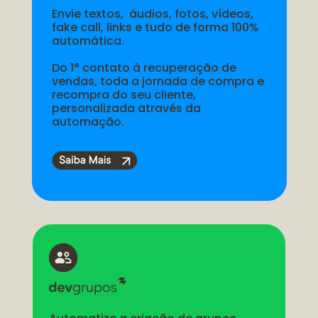
Envie textos,  áudios, fotos, vídeos, 
fake call, links e tudo de forma 100% 
automática.
Do 1° contato à recuperação de 
vendas, toda a jornada de compra e 
recompra do seu cliente, 
personalizada através da 
automação.